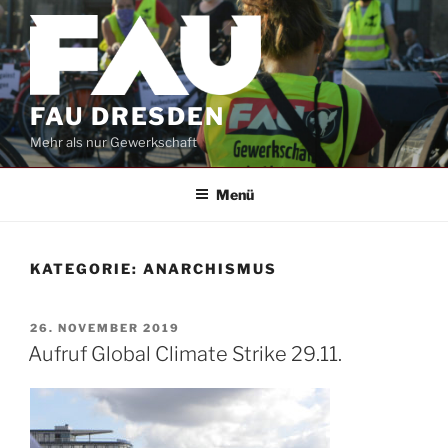
Zum
Inhalt
springen
FAU DRESDEN
Mehr als nur Gewerkschaft
Menü
KATEGORIE:
ANARCHISMUS
VERÖFFENTLICHT
26. NOVEMBER 2019
AM
Aufruf Global Climate Strike 29.11.