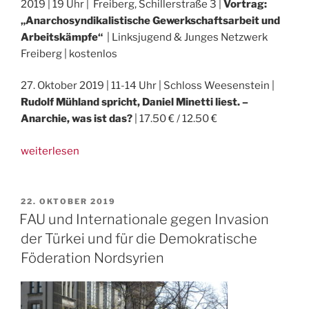
2019 | 19 Uhr | Freiberg, Schillerstraße 3 |
Vortrag:
„Anarchosyndikalistische Gewerkschaftsarbeit und
Arbeitskämpfe“
| Linksjugend & Junges Netzwerk
Freiberg | kostenlos
27. Oktober 2019 | 11-14 Uhr | Schloss Weesenstein |
Rudolf Mühland spricht, Daniel Minetti liest. –
Anarchie, was ist das?
| 17.50 € / 12.50 €
„Syndikalismus
weiterlesen
abseits
der
Großstädte
VERÖFFENTLICHT
22. OKTOBER 2019
AM
–
FAU und Internationale gegen Invasion
Vorträge
der Türkei und für die Demokratische
in
Föderation Nordsyrien
Freiberg
und
Weesenstein