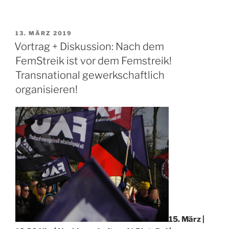
am
6.4.:
Dresdens
VERÖFFENTLICHT
13. MÄRZ 2019
AM
Mietenwahnsinn
Vortrag + Diskussion: Nach dem
stoppen!“
FemStreik ist vor dem Femstreik!
Transnational gewerkschaftlich
organisieren!
15. März |