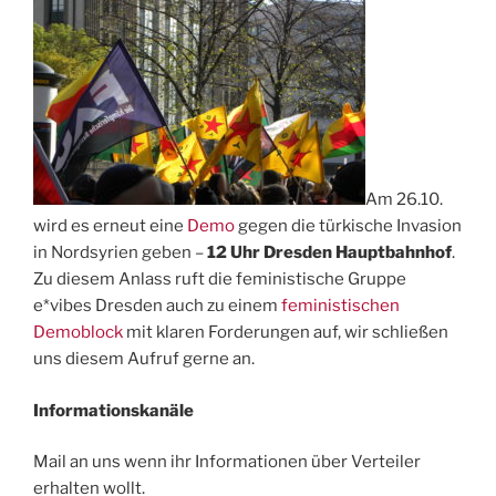
dieses
Wochenende“
Am 26.10.
wird es erneut eine
Demo
gegen die türkische Invasion
in Nordsyrien geben –
12 Uhr Dresden Hauptbahnhof
.
Zu diesem Anlass ruft die feministische Gruppe
e*vibes Dresden auch zu einem
feministischen
Demoblock
mit klaren Forderungen auf, wir schließen
uns diesem Aufruf gerne an.
Informationskanäle
Mail an uns wenn ihr Informationen über Verteiler
erhalten wollt.