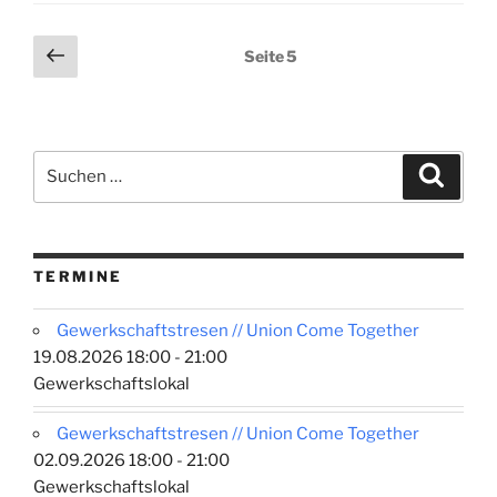
Nach
dem
Seitennummerierung
Vorherige
Seite
5
FemStreik
Seite
der
ist
Beiträge
vor
dem
Suchen
Femstreik!
Suche
nach:
Transnational
gewerkschaftlich
organisieren!“
TERMINE
Gewerkschaftstresen // Union Come Together
19.08.2026 18:00 - 21:00
Gewerkschaftslokal
Gewerkschaftstresen // Union Come Together
02.09.2026 18:00 - 21:00
Gewerkschaftslokal