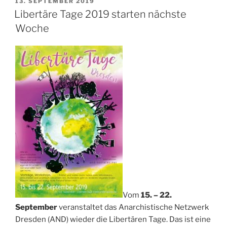
VERÖFFENTLICHT
13. SEPTEMBER 2019
AM
Kapitalismus
Libertäre Tage 2019 starten nächste
–
Woche
Klimawandel
–
Klimastreik“
Vom
15. – 22.
September
veranstaltet das Anarchistische Netzwerk
Dresden (AND) wieder die Libertären Tage. Das ist eine