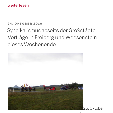
„Aufruf
weiterlesen
Global
Climate
Strike
VERÖFFENTLICHT
24. OKTOBER 2019
AM
29.11.“
Syndikalismus abseits der Großstädte –
Vorträge in Freiberg und Weesenstein
dieses Wochenende
25. Oktober