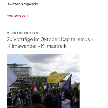
Twitter: #rojavadd
„FAU
weiterlesen
und
Internationale
gegen
VERÖFFENTLICHT
2. OKTOBER 2019
AM
Invasion
2x Vorträge im Oktober: Kapitalismus –
der
Klimawandel – Klimastreik
Türkei
und
für
die
Demokratische
Föderation
Nordsyrien“