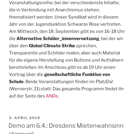
Veranstaltungsreihe, bei der verschiedenste Inhalte,
die in Verbindung mit Anarchismus stehen,
thematisiert werden. Unser Syndikat wird in diesem
Jahr von der Jugendsektion Schwarze Rose vertreten.
Am Mittwoch, den 18. September gibt es von 16-18 Uhr
die
Alternative Schüler_innenvernetzung
, bei der wir
über den
Global Climate Strike
sprechen,
Transparente und Schilder malen, aber auch Material
für die eigene Herstellung von Buttons und Aufnähern
bereitstellen. Im Anschluss gibt es ab 19 Uhr einen
Vortrag über die
gesellschaftliche Funktion von
Schule
. Beide Veranstaltungen finden im PlatzDa!
(Wernerstr. 21) statt. Das gesamte Programm findet ihr
auf der Seite des
ANDs
.
VERÖFFENTLICHT
3. APRIL 2019
AM
Demo am 6.4.: Dresdens Mietenwahnsinn
stoppen!