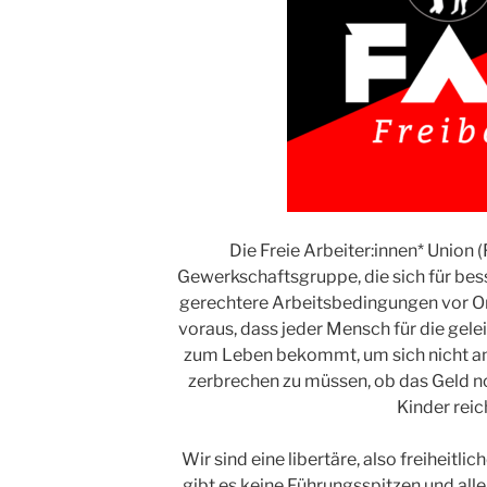
Die Freie Arbeiter:innen* Union (
Gewerkschaftsgruppe, die sich für b
gerechtere Arbeitsbedingungen vor Ort 
voraus, dass jeder Mensch für die gele
zum Leben bekommt, um sich nicht a
zerbrechen zu müssen, ob das Geld no
Kinder reic
Wir sind eine libertäre, also freiheitl
gibt es keine Führungsspitzen und al