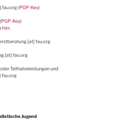
 fau.org (
PGP-Key
)
(
PGP-Key
)
u
hier
.
rstberatung [at] fau.org
 [at] fau.org
 oder Teilhabeleistungen und
 fau.org
listische Jugend