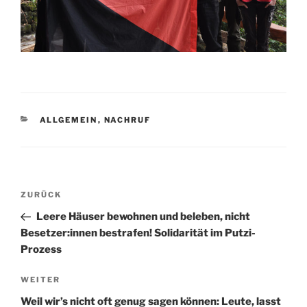
KATEGORIEN
ALLGEMEIN
,
NACHRUF
Beitragsnavigation
Vorheriger
ZURÜCK
Beitrag
Leere Häuser bewohnen und beleben, nicht
Besetzer:innen bestrafen! Solidarität im Putzi-
Prozess
Nächster
WEITER
Beitrag
Weil wir’s nicht oft genug sagen können: Leute, lasst