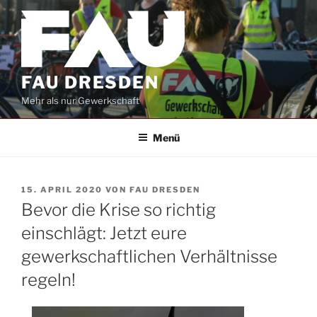
Zum
Inhalt
springen
FAU DRESDEN
Mehr als nur Gewerkschaft
Menü
VERÖFFENTLICHT
15. APRIL 2020
VON
FAU DRESDEN
AM
Bevor die Krise so richtig
einschlägt: Jetzt eure
gewerkschaftlichen Verhältnisse
regeln!