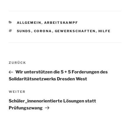
KATEGORIEN
ALLGEMEIN
,
ARBEITSKAMPF
SCHLAGWÖRTER
5UND5
,
CORONA
,
GEWERKSCHAFTEN
,
HILFE
Beitragsnavigation
Vorheriger
ZURÜCK
Beitrag
Wir unterstützen die 5 + 5 Forderungen des
Solidaritätsnetzwerks Dresden West
Nächster
WEITER
Beitrag
Schüler_innenorientierte Lösungen statt
Prüfungszwang