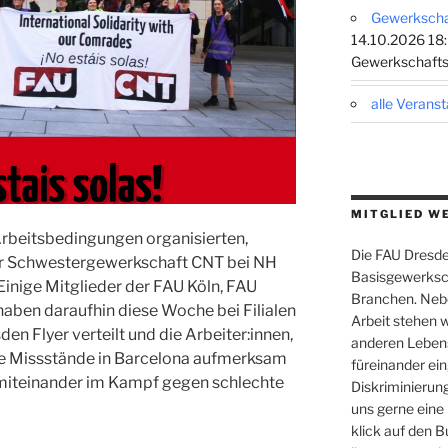
Gewerkschaf
14.10.2026 18:
Gewerkschafts
alle Verans
MITGLIED W
Arbeitsbedingungen organisierten,
Die FAU Dresden
er Schwestergewerkschaft CNT bei NH
Basisgewerksch
Einige Mitglieder der FAU Köln, FAU
Branchen. Nebe
aben daraufhin diese Woche bei Filialen
Arbeit stehen w
den Flyer verteilt und die Arbeiter:innen,
anderen Leben
ie Missstände in Barcelona aufmerksam
füreinander ein,
 miteinander im Kampf gegen schlechte
Diskriminierung
uns gerne eine
klick auf den B