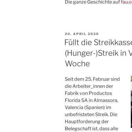
Die ganze Geschichte auf
fau.o
VERÖFFENTLICHT
20. APRIL 2020
AM
Füllt die Streikkas
(Hunger-)Streik in V
Woche
Seit dem 25. Februar sind
die Arbeiter_innen der
Fabrik von Productos
Florida SA in Almassora,
Valencia (Spanien) im
unbefristeten Streik. Die
Hauptforderung der
Belegschaft ist, dass alle