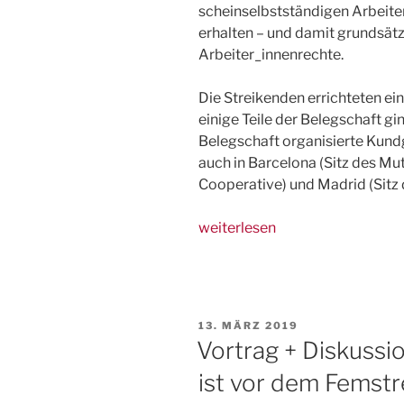
scheinselbstständigen Arbeiter
erhalten – und damit grundsätz
Arbeiter_innenrechte.
Die Streikenden errichteten ei
einige Teile der Belegschaft gi
Belegschaft organisierte Kund
auch in Barcelona (Sitz des Mu
Cooperative) und Madrid (Sitz 
„Füllt
weiterlesen
die
Streikkasse:
Migrantischer
(Hunger-)Streik
VERÖFFENTLICHT
13. MÄRZ 2019
in
AM
Vortrag + Diskussi
Valencia
ist vor dem Femstr
geht
in