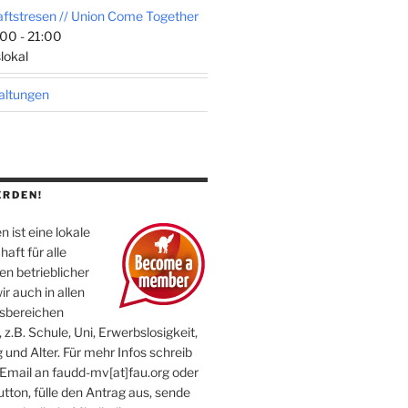
tstresen // Union Come Together
00 - 21:00
lokal
taltungen
ERDEN!
 ist eine lokale
aft für alle
n betrieblicher
ir auch in allen
sbereichen
 z.B. Schule, Uni, Erwerbslosigkeit,
 und Alter. Für mehr Infos schreib
 Email an faudd-mv[at]fau.org oder
utton, fülle den Antrag aus, sende