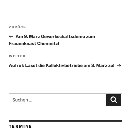
Beitragsnavigation
Vorheriger
ZURÜCK
Beitrag
Am 9. März Gewerkschaftsdemo zum
Frauenknast Chemnitz!
Nächster
WEITER
Beitrag
Aufruf: Lasst die Kollektivbetriebe am 8. März zu!
Suchen
Suche
nach:
TERMINE