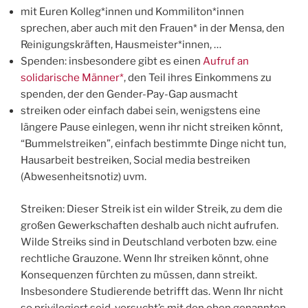
mit Euren Kolleg*innen und Kommiliton*innen
sprechen, aber auch mit den Frauen* in der Mensa, den
Reinigungskräften, Hausmeister*innen, …
Spenden: insbesondere gibt es einen
Aufruf an
solidarische Männer*
, den Teil ihres Einkommens zu
spenden, der den Gender-Pay-Gap ausmacht
streiken oder einfach dabei sein, wenigstens eine
längere Pause einlegen, wenn ihr nicht streiken könnt,
“Bummelstreiken”, einfach bestimmte Dinge nicht tun,
Hausarbeit bestreiken,
Social media bestreiken
(Abwesenheitsnotiz) uvm.
Streiken: Dieser Streik ist ein wilder Streik, zu dem die
großen Gewerkschaften deshalb auch nicht aufrufen.
Wilde Streiks sind in Deutschland verboten bzw. eine
rechtliche Grauzone. Wenn Ihr streiken könnt, ohne
Konsequenzen fürchten zu müssen, dann streikt.
Insbesondere Studierende betrifft das. Wenn Ihr nicht
so privilegiert seid, versucht’s mit den oben genannten