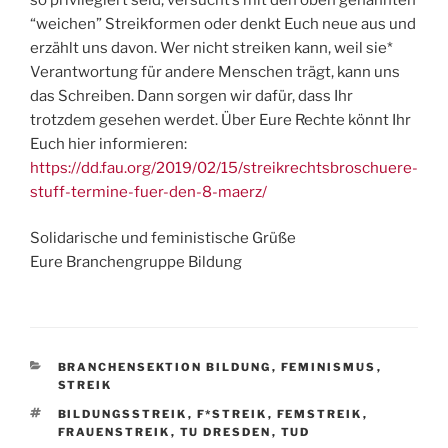
“weichen” Streikformen oder denkt Euch neue aus und
erzählt uns davon. Wer nicht streiken kann, weil sie*
Verantwortung für andere Menschen trägt, kann uns
das Schreiben. Dann sorgen wir dafür, dass Ihr
trotzdem gesehen werdet. Über Eure Rechte könnt Ihr
Euch hier informieren:
https://dd.fau.org/2019/02/15/streikrechtsbroschuere-
stuff-termine-fuer-den-8-maerz/
Solidarische und feministische Grüße
Eure Branchengruppe Bildung
KATEGORIEN
BRANCHENSEKTION BILDUNG
,
FEMINISMUS
,
STREIK
SCHLAGWÖRTER
BILDUNGSSTREIK
,
F*STREIK
,
FEMSTREIK
,
FRAUENSTREIK
,
TU DRESDEN
,
TUD