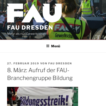
Zum
Inhalt
springen
FAU DRESDEN
Mehr als nur Gewerkschaft
Menü
VERÖFFENTLICHT
27. FEBRUAR 2019
VON
FAU DRESDEN
AM
8. März: Aufruf der FAU-
Branchengruppe Bildung