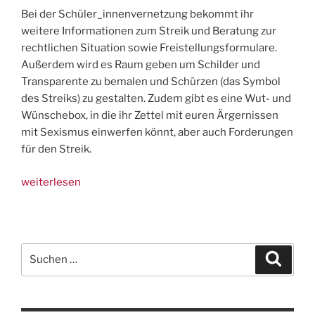
Bei der Schüler_innenvernetzung bekommt ihr
weitere Informationen zum Streik und Beratung zur
rechtlichen Situation sowie Freistellungsformulare.
Außerdem wird es Raum geben um Schilder und
Transparente zu bemalen und Schürzen (das Symbol
des Streiks) zu gestalten. Zudem gibt es eine Wut- und
Wünschebox, in die ihr Zettel mit euren Ärgernissen
mit Sexismus einwerfen könnt, aber auch Forderungen
für den Streik.
„20.
weiterlesen
Februar:
Schüler_innenvernetzung
in
Vorbereitung
Suchen
Suche
auf
nach:
8.
März“