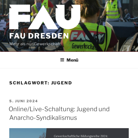
Zum
Inhalt
springen
FAU DRESDEN
Mehr als nur Gewerkschaft
Menü
SCHLAGWORT:
JUGEND
VERÖFFENTLICHT
5. JUNI 2024
AM
Online/Live-Schaltung: Jugend und
Anarcho-Syndikalismus