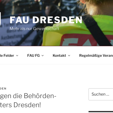
FAU DRESDEN
Mehr als nur Gewerkschaft
le Felder
FAU FG
Kontakt
Regelmäßige Veran
DEN
Suchen
egen die Behörden-
nach:
ters Dresden!