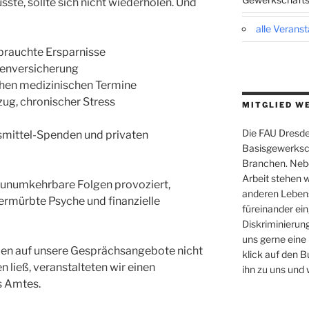
te, sollte sich nicht wiederholen. Und
alle Verans
ebrauchte Ersparnisse
kenversicherung
hen medizinischen Termine
zug, chronischer Stress
MITGLIED W
Die FAU Dresden
mittel-Spenden und privaten
Basisgewerksch
Branchen. Nebe
Arbeit stehen w
 unumkehrbare Folgen provoziert,
anderen Leben
ermürbte Psyche und finanzielle
füreinander ein,
Diskriminierung
uns gerne eine
en auf unsere Gesprächsangebote nicht
klick auf den B
n ließ, veranstalteten wir einen
ihn zu uns und 
s Amtes.