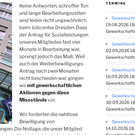
TERMINE
Keine Antworten, schroffer Ton
und lange Bearbeitungszeiten
Gewerkschaf
sind leider nicht ungewöhnlich
19.08.2026 18:
beim Jobcenter Dresden. Dass
Gewerkschafts
der Antrag für Sozialleistungen
unseres Mitgliedes fast vier
Gewerkschaf
Monate in Bearbeitung war,
02.09.2026 18
sprengt jedoch das Maß. Weil
Gewerkschafts
auch der Weiterbewilligungs-
Gewerkschaf
Antrag nach zwei Monaten
16.09.2026 18:
nicht beschieden war, gingen
Gewerkschafts
wir
mit gewerkschaftlichen
Aktionen gegen diese
Gewerkschaf
Missstände
vor.
30.09.2026 18
Gewerkschafts
Wir forderten die nahtlose
Bewilligung von
Gewerkschaf
14.10.2026 18:
ungen. Die Notlage, die unser Mitglied
Gewerkschafts