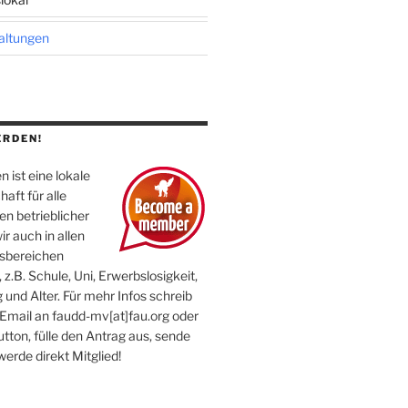
taltungen
ERDEN!
 ist eine lokale
aft für alle
n betrieblicher
ir auch in allen
sbereichen
 z.B. Schule, Uni, Erwerbslosigkeit,
 und Alter. Für mehr Infos schreib
 Email an faudd-mv[at]fau.org oder
utton, fülle den Antrag aus, sende
werde direkt Mitglied!