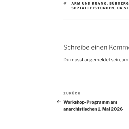
SCHLAGWÖRTER
ARM UND KRANK
,
BÜRGERG
SOZIALLEISTUNGEN
,
UK S
Schreibe einen Komm
Du musst
angemeldet
sein, u
Beitragsnavigation
Vorheriger
ZURÜCK
Beitrag
Workshop-Programm am
anarchistischen 1. Mai 2026