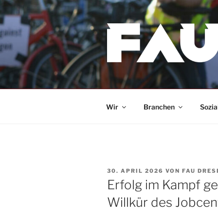
Zum
Inhalt
springen
Wir
Branchen
Sozia
VERÖFFENTLICHT
30. APRIL 2026
VON
FAU DRES
AM
Erfolg im Kampf g
Willkür des Jobcen