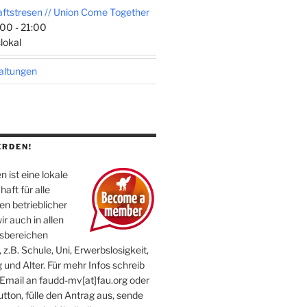
tstresen // Union Come Together
00 - 21:00
lokal
taltungen
ERDEN!
 ist eine lokale
aft für alle
n betrieblicher
ir auch in allen
sbereichen
 z.B. Schule, Uni, Erwerbslosigkeit,
 und Alter. Für mehr Infos schreib
 Email an faudd-mv[at]fau.org oder
utton, fülle den Antrag aus, sende