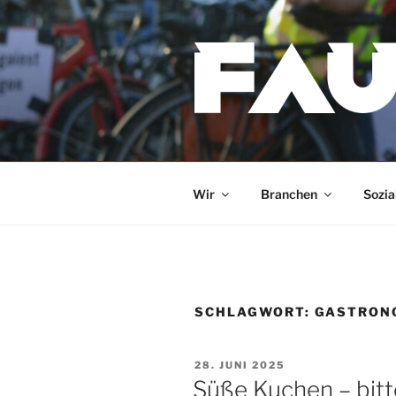
Zum
Inhalt
springen
Wir
Branchen
Sozia
SCHLAGWORT:
GASTRON
VERÖFFENTLICHT
28. JUNI 2025
AM
Süße Kuchen – bitt