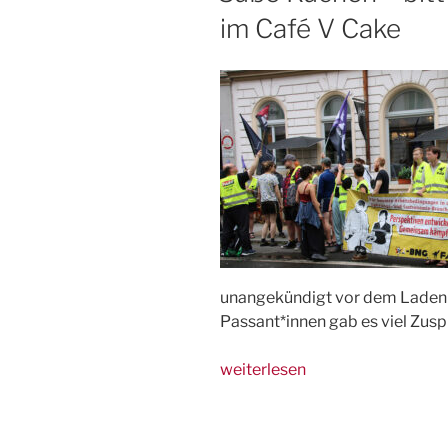
im Café V Cake
unangekündigt vor dem Laden g
Passant*innen gab es viel Zusp
„Süße
weiterlesen
Kuchen
–
bittere