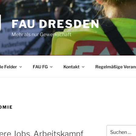
FAU DRESDEN
Mehr als nur Gewerkschaft
le Felder
FAU FG
Kontakt
Regelmäßige Veran
OMIE
Suchen
ere Jobs. Arbeitskampf
nach: