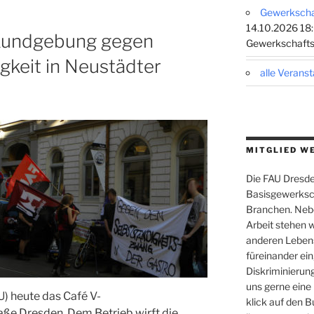
Gewerkschaf
14.10.2026 18:
 Kundgebung gegen
Gewerkschafts
gkeit in Neustädter
alle Verans
MITGLIED W
Die FAU Dresden
Basisgewerksch
Branchen. Nebe
Arbeit stehen w
anderen Leben
füreinander ein,
Diskriminierung
uns gerne eine
U) heute das Café V-
klick auf den B
aße Dresden. Dem Betrieb wirft die