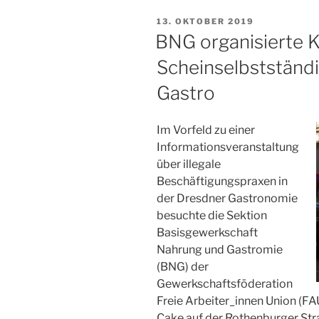
Jobs.
VERÖFFENTLICHT
13. OKTOBER 2019
Arbeitskampf
AM
BNG organisierte
im
Scheinselbstständi
Café
V
Gastro
Cake“
Im Vorfeld zu einer
Informationsveranstaltung
über illegale
Beschäftigungspraxen in
der Dresdner Gastronomie
besuchte die Sektion
Basisgewerkschaft
Nahrung und Gastromie
(BNG) der
Gewerkschaftsföderation
Freie Arbeiter_innen Union (FA
Cake auf der Rothenburger Str