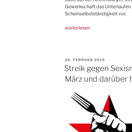
Gewerkschaft das Unterlaufen 
Scheinselbstständigkeit vor.
„BNG
weiterlesen
organisierte
Kundgebung
gegen
Scheinselbstständigkeit
VERÖFFENTLICHT
28. FEBRUAR 2019
in
AM
Streik gegen Sexism
Neustädter
März und darüber h
Gastro“