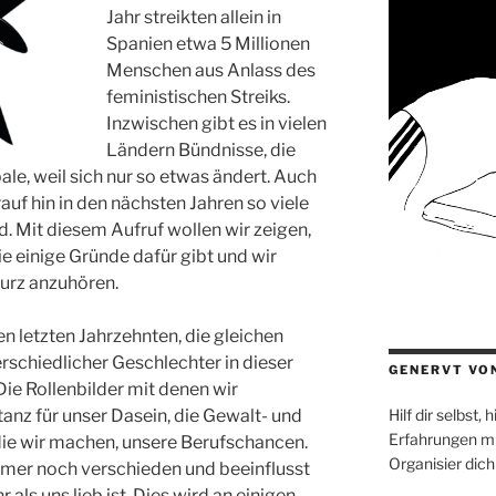
Jahr streikten allein in
Spanien etwa 5 Millionen
Menschen aus Anlass des
feministischen Streiks.
Inzwischen gibt es in vielen
Ländern Bündnisse, die
le, weil sich nur so etwas ändert. Auch
auf hin in den nächsten Jahren so viele
d. Mit diesem Aufruf wollen wir zeigen,
e einige Gründe dafür gibt und wir
kurz anzuhören.
en letzten Jahrzehnten, die gleichen
chiedlicher Geschlechter in dieser
GENERVT VO
Die Rollenbilder mit denen wir
Hilf dir selbst,
anz für unser Dasein, die Gewalt- und
Erfahrungen mi
ie wir machen, unsere Berufschancen.
Organisier dich
immer noch verschieden und beeinflusst
als uns lieb ist. Dies wird an einigen