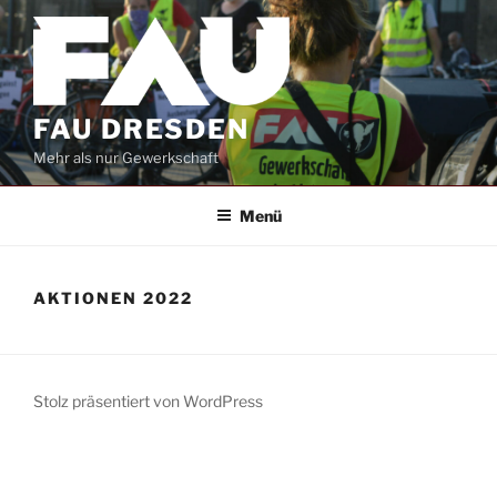
Zum
Inhalt
springen
FAU DRESDEN
Mehr als nur Gewerkschaft
Menü
AKTIONEN 2022
Stolz präsentiert von WordPress