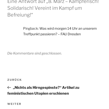
Eine Antwort auf „8. März – Kämpferisch!
Solidarisch! Vereint im Kampf um
Befreiung!“
Pingback:
Was wird morgen 14 Uhr an unserem
Treffpunkt passieren? – FAU Dresden
Die Kommentare sind geschlossen.
Beitragsnavigation
Vorheriger
ZURÜCK
Beitrag
„Nichts als Hirngespinste?“ Artikel zu
feministischen Utopien erschienen
Nächster
WEITER