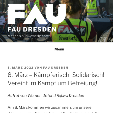
Zum
Inhalt
springen
FAU DRESDEN
Mehr als nur Gewerkschaft
Menü
VERÖFFENTLICHT
3. MÄRZ 2022
VON
FAU DRESDEN
AM
8. März – Kämpferisch! Solidarisch!
Vereint im Kampf um Befreiung!
Aufruf von Women Defend Rojava Dresden
Am 8. März kommen wir zusammen, um unsere