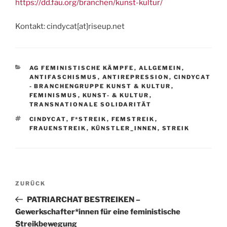
https://dd.fau.org/branchen/kunst-kultur/
Kontakt: cindycat[at]riseup.net
KATEGORIEN
AG FEMINISTISCHE KÄMPFE
,
ALLGEMEIN
,
ANTIFASCHISMUS
,
ANTIREPRESSION
,
CINDYCAT
- BRANCHENGRUPPE KUNST & KULTUR
,
FEMINISMUS
,
KUNST- & KULTUR
,
TRANSNATIONALE SOLIDARITÄT
SCHLAGWÖRTER
CINDYCAT
,
F*STREIK
,
FEMSTREIK
,
FRAUENSTREIK
,
KÜNSTLER_INNEN
,
STREIK
Beitragsnavigation
Vorheriger
ZURÜCK
Beitrag
PATRIARCHAT BESTREIKEN –
Gewerkschafter*innen für eine feministische
Streikbewegung