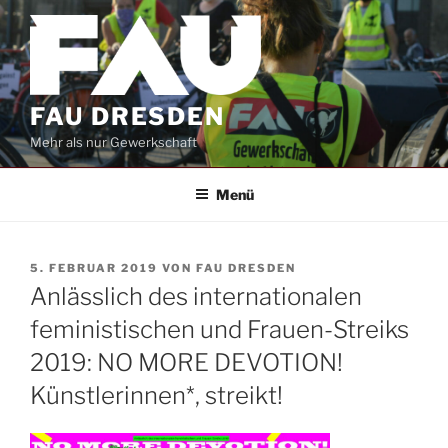
Zum
Inhalt
springen
FAU DRESDEN
Mehr als nur Gewerkschaft
Menü
VERÖFFENTLICHT
5. FEBRUAR 2019
VON
FAU DRESDEN
AM
Anlässlich des internationalen
feministischen und Frauen-Streiks
2019: NO MORE DEVOTION!
Künstlerinnen*, streikt!