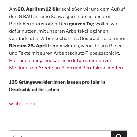
Am
28. April um 12 Uhr
schließen wir uns dem Aufruf
der IG BAU an, eine Schweigeminute in unseren
Betrieben anzustoßen. Den
ganzen Tag
wollen wir
dafür nutzen, mit unseren Arbeitskolleg:innen
verstärkt über Arbeitsschutz ins Gespräch zu kommen.
Bis zum 28. April
freuen wir uns, wenn ihr uns Bilder
und Texte mit euren Arbeitsschutz-Tipps zuschickt.
Hier findet ihr grundsätzliche Informationen zur
Meldung von Arbeitsunfällen und Berufskrankheiten.
125 Grüngewerkler:innen lassen pro Jahr in
Deutschland ihr Leben
„28.
weiterlesen
April:
Schweigeminute
für
die
Suchen
Suche