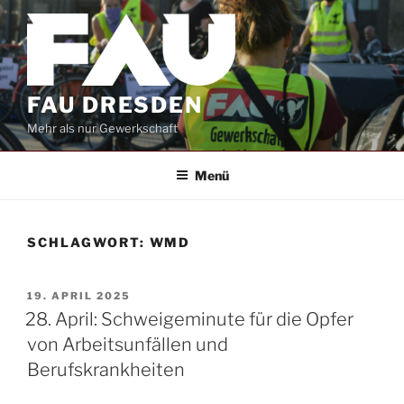
Zum
Inhalt
springen
FAU DRESDEN
Mehr als nur Gewerkschaft
Menü
SCHLAGWORT:
WMD
VERÖFFENTLICHT
19. APRIL 2025
AM
28. April: Schweigeminute für die Opfer
von Arbeitsunfällen und
Berufskrankheiten