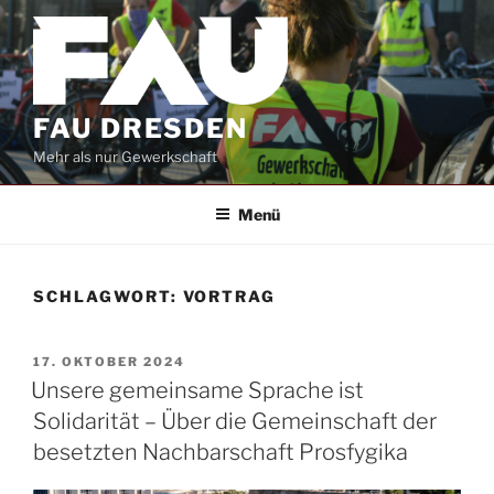
Zum
Inhalt
springen
FAU DRESDEN
Mehr als nur Gewerkschaft
Menü
SCHLAGWORT:
VORTRAG
VERÖFFENTLICHT
17. OKTOBER 2024
AM
Unsere gemeinsame Sprache ist
Solidarität – Über die Gemeinschaft der
besetzten Nachbarschaft Prosfygika