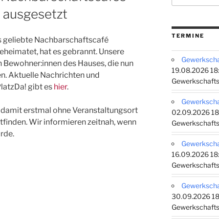
n ausgesetzt
TERMINE
s geliebte Nachbarschaftscafé
eheimatet, hat es gebrannt. Unsere
Gewerkschaf
n Bewohner:innen des Hauses, die nun
19.08.2026 18:
. Aktuelle Nachrichten und
Gewerkschafts
atzDa! gibt es
hier
.
Gewerkschaf
 damit erstmal ohne Veranstaltungsort
02.09.2026 18
finden. Wir informieren zeitnah, wenn
Gewerkschafts
rde.
Gewerkschaf
16.09.2026 18:
Gewerkschafts
Gewerkschaf
30.09.2026 18
Gewerkschafts