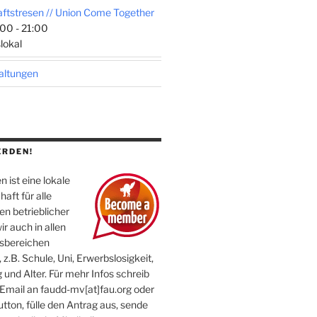
tstresen // Union Come Together
00 - 21:00
lokal
taltungen
ERDEN!
 ist eine lokale
aft für alle
n betrieblicher
ir auch in allen
sbereichen
 z.B. Schule, Uni, Erwerbslosigkeit,
 und Alter. Für mehr Infos schreib
 Email an faudd-mv[at]fau.org oder
utton, fülle den Antrag aus, sende