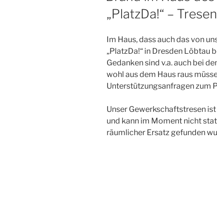
„PlatzDa!“ – Trese
Im Haus, dass auch das von un
„PlatzDa!“ in Dresden Löbtau b
Gedanken sind v.a. auch bei de
wohl aus dem Haus raus müssen
Unterstützungsanfragen zum Pl
Unser Gewerkschaftstresen ist
und kann im Moment nicht statt
räumlicher Ersatz gefunden wu