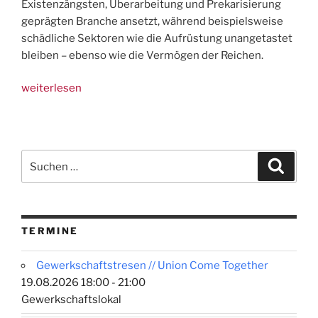
Existenzängsten, Überarbeitung und Prekarisierung
geprägten Branche ansetzt, während beispielsweise
schädliche Sektoren wie die Aufrüstung unangetastet
bleiben – ebenso wie die Vermögen der Reichen.
„Solidarität
weiterlesen
mit
Bäuer:innenprotesten
und
GdL-
Suchen
Suche
Streik!“
nach:
TERMINE
Gewerkschaftstresen // Union Come Together
19.08.2026 18:00 - 21:00
Gewerkschaftslokal