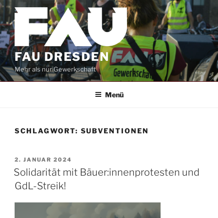
Zum
Inhalt
springen
FAU DRESDEN
Mehr als nur Gewerkschaft
Menü
SCHLAGWORT:
SUBVENTIONEN
VERÖFFENTLICHT
2. JANUAR 2024
AM
Solidarität mit Bäuer:innenprotesten und
GdL-Streik!