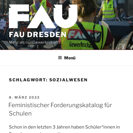
Zum
Inhalt
springen
FAU DRESDEN
Mehr als nur Gewerkschaft
Menü
SCHLAGWORT:
SOZIALWESEN
VERÖFFENTLICHT
8. MÄRZ 2022
AM
Feministischer Forderungskatalog für
Schulen
Schon in den letzten 3 Jahren haben Schüler*innen in