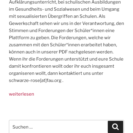
Aufklärungsunterricht, bei schulischen Ausbildungen
im Gesundheits- und Sozialwesen und beim Umgang
mit sexualisierten Übergriffen an Schulen. Als
Gewerkschaft sehen wir uns in der Verantwortung, den
Stimmen und Forderungen der Schüler*innen eine
Plattform zu geben. Die Forderungen, welche wir
zusammen mit den Schüler*innen erarbeitet haben,
können auch in unserer PDF nachgelesen werden.
Wenn ihr die Forderungen unterstützt und eure Schule
damit konfrontieren wollt oder ihr euch insgesamt
organiseren wollt, dann kontaktiert uns unter
schwarze-rose[at]fau.org .
„Feministischer
weiterlesen
Forderungskatalog
für
Schulen“
Suchen
Suche
nach: