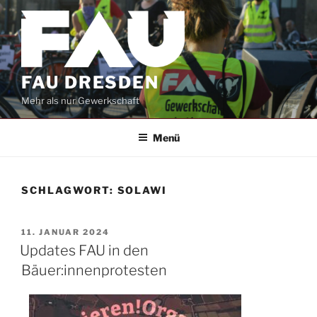
Zum
Inhalt
springen
FAU DRESDEN
Mehr als nur Gewerkschaft
Menü
SCHLAGWORT:
SOLAWI
VERÖFFENTLICHT
11. JANUAR 2024
AM
Updates FAU in den
Bäuer:innenprotesten