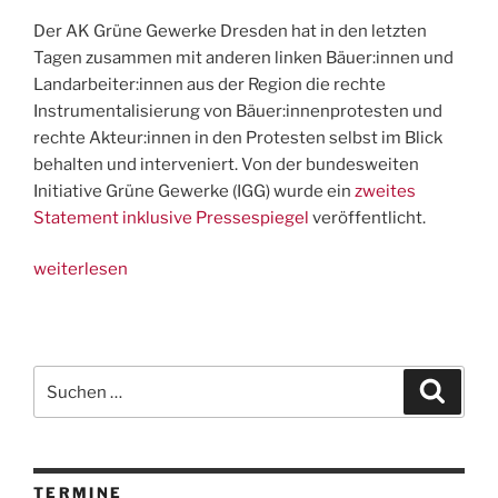
Der AK Grüne Gewerke Dresden hat in den letzten
Tagen zusammen mit anderen linken Bäuer:innen und
Landarbeiter:innen aus der Region die rechte
Instrumentalisierung von Bäuer:innenprotesten und
rechte Akteur:innen in den Protesten selbst im Blick
behalten und interveniert. Von der bundesweiten
Initiative Grüne Gewerke (IGG) wurde ein
zweites
Statement inklusive Pressespiegel
veröffentlicht.
„Updates
weiterlesen
FAU
in
den
Bäuer:innenprotesten“
Suchen
Suche
nach:
TERMINE