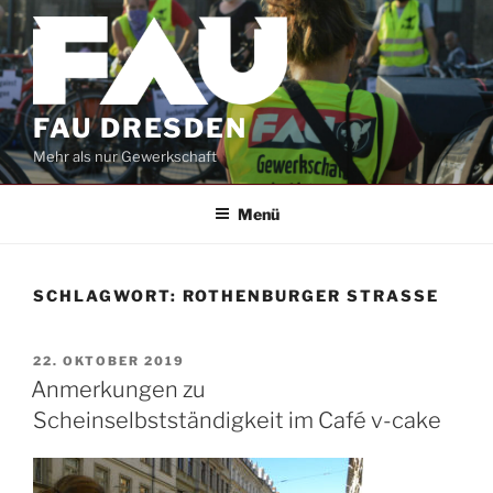
Zum
Inhalt
springen
FAU DRESDEN
Mehr als nur Gewerkschaft
Menü
SCHLAGWORT:
ROTHENBURGER STRASSE
VERÖFFENTLICHT
22. OKTOBER 2019
AM
Anmerkungen zu
Scheinselbstständigkeit im Café v-cake