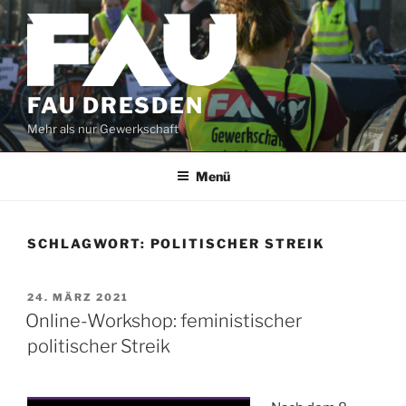
Zum
Inhalt
springen
FAU DRESDEN
Mehr als nur Gewerkschaft
Menü
SCHLAGWORT:
POLITISCHER STREIK
VERÖFFENTLICHT
24. MÄRZ 2021
AM
Online-Workshop: feministischer
politischer Streik