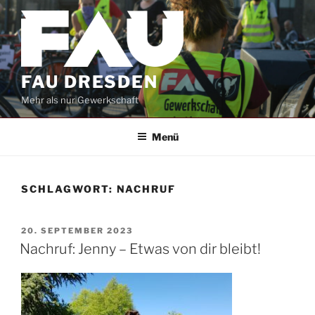
Zum
Inhalt
springen
FAU DRESDEN
Mehr als nur Gewerkschaft
Menü
SCHLAGWORT:
NACHRUF
VERÖFFENTLICHT
20. SEPTEMBER 2023
AM
Nachruf: Jenny – Etwas von dir bleibt!