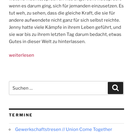
wenn es darum ging, sich für jemanden einzusetzen. Es
tut weh, zu sehen, dass die gleiche Kraft, die sie für
andere aufwendete nicht ganz für sich selbst reichte.
Jenny hatte viele Kämpfe in ihrem Leben geführt, und
sie war bis zu ihrem letzten Tag darum bedacht, etwas
Gutes in dieser Welt zu hinterlassen.
„Nachruf:
weiterlesen
Jenny
–
Etwas
von
Suchen
Suche
dir
nach:
bleibt!“
TERMINE
Gewerkschaftstresen // Union Come Together