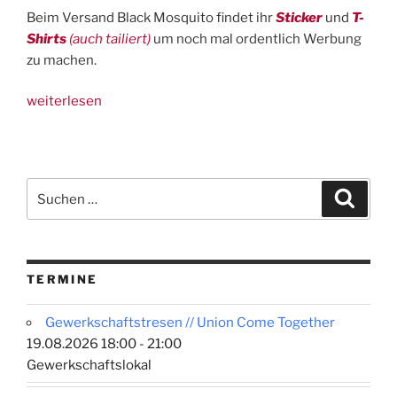
Beim Versand Black Mosquito findet ihr
Sticker
und
T-
Shirts
(auch tailiert)
um noch mal ordentlich Werbung
zu machen.
„Streikrechtsbroschüre,
weiterlesen
Stuff
&
Termine
für
Suchen
Suche
den
nach:
8.
März“
TERMINE
Gewerkschaftstresen // Union Come Together
19.08.2026 18:00 - 21:00
Gewerkschaftslokal