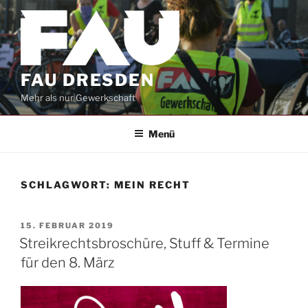
Zum
Inhalt
springen
FAU DRESDEN
Mehr als nur Gewerkschaft
Menü
SCHLAGWORT:
MEIN RECHT
VERÖFFENTLICHT
15. FEBRUAR 2019
AM
Streikrechtsbroschüre, Stuff & Termine
für den 8. März