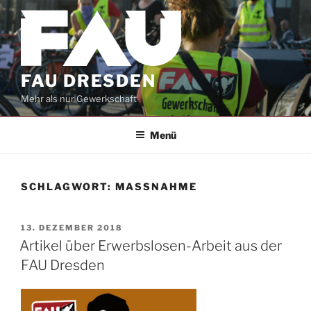
Zum
Inhalt
springen
FAU DRESDEN
Mehr als nur Gewerkschaft
Menü
SCHLAGWORT:
MASSNAHME
VERÖFFENTLICHT
13. DEZEMBER 2018
AM
Artikel über Erwerbslosen-Arbeit aus der
FAU Dresden