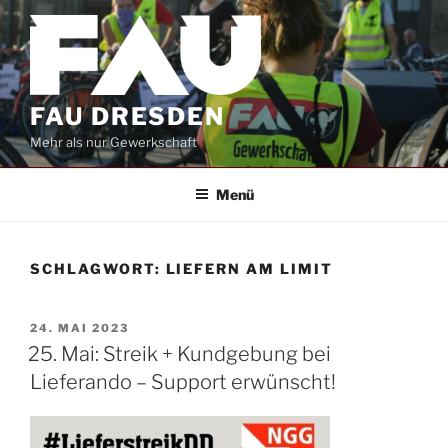
Zum
Inhalt
springen
FAU DRESDEN
Mehr als nur Gewerkschaft
Menü
SCHLAGWORT:
LIEFERN AM LIMIT
VERÖFFENTLICHT
24. MAI 2023
AM
25. Mai: Streik + Kundgebung bei
Lieferando – Support erwünscht!