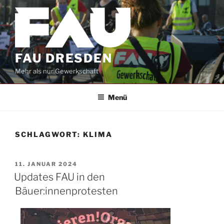
Zum
Inhalt
springen
FAU DRESDEN
Mehr als nur Gewerkschaft
Menü
SCHLAGWORT:
KLIMA
VERÖFFENTLICHT
11. JANUAR 2024
AM
Updates FAU in den
Bäuer:innenprotesten