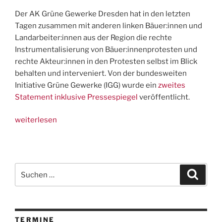
Der AK Grüne Gewerke Dresden hat in den letzten
Tagen zusammen mit anderen linken Bäuer:innen und
Landarbeiter:innen aus der Region die rechte
Instrumentalisierung von Bäuer:innenprotesten und
rechte Akteur:innen in den Protesten selbst im Blick
behalten und interveniert. Von der bundesweiten
Initiative Grüne Gewerke (IGG) wurde ein
zweites
Statement inklusive Pressespiegel
veröffentlicht.
„Updates
weiterlesen
FAU
in
den
Bäuer:innenprotesten“
Suchen
Suche
nach:
TERMINE