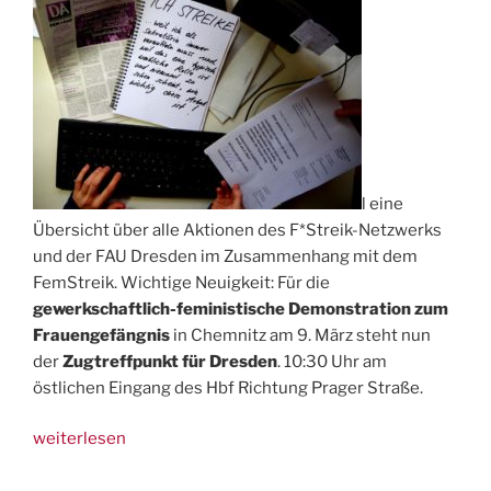
l eine
Übersicht über alle Aktionen des F*Streik-Netzwerks
und der FAU Dresden im Zusammenhang mit dem
FemStreik. Wichtige Neuigkeit: Für die
gewerkschaftlich-feministische Demonstration zum
Frauengefängnis
in Chemnitz am 9. März steht nun
der
Zugtreffpunkt für Dresden
. 10:30 Uhr am
östlichen Eingang des Hbf Richtung Prager Straße.
„Überblick
weiterlesen
FemStreik
Dresden