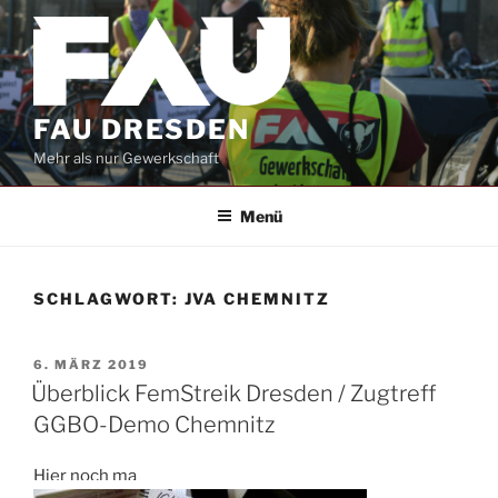
Zum
Inhalt
springen
FAU DRESDEN
Mehr als nur Gewerkschaft
Menü
SCHLAGWORT:
JVA CHEMNITZ
VERÖFFENTLICHT
6. MÄRZ 2019
AM
Überblick FemStreik Dresden / Zugtreff
GGBO-Demo Chemnitz
Hier noch ma