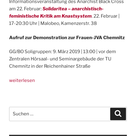
Informationsveranstaltung des Anarchist Black Cross
am 22. Februar:
Solidaritea – anarchistisch-
feministische Kritik am Knastsystem
. 22. Februar |
17-20:30 Uhr | Malobeo, Kamenzerstr. 38
Aufruf zur Demonstration zur Frauen-JVA Chemnitz
GG/BO Soligruppen: 9. März 2019 | 13:00 | vor dem
Zentralen Hörsaal- und Seminargebäude der TU
Chemnitz in der Reichenhainer Straße
„Am
weiterlesen
9.
März
Gewerkschaftsdemo
zum
Suchen
Suche
Frauenknast
nach:
Chemnitz!“