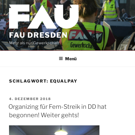
Zum
Inhalt
springen
FAU DRESDEN
Mehr als nur Gewerkschaft
Menü
SCHLAGWORT:
EQUALPAY
VERÖFFENTLICHT
4. DEZEMBER 2018
AM
Organizing für Fem-Streik in DD hat
begonnen! Weiter gehts!