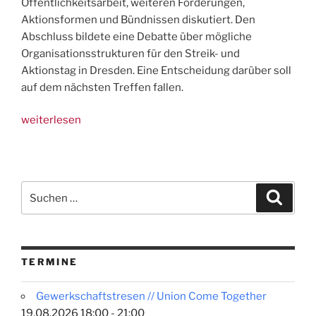
Öffentlichkeitsarbeit, weiteren Forderungen,
Aktionsformen und Bündnissen diskutiert. Den
Abschluss bildete eine Debatte über mögliche
Organisationsstrukturen für den Streik- und
Aktionstag in Dresden. Eine Entscheidung darüber soll
auf dem nächsten Treffen fallen.
„Organizing
weiterlesen
für
Fem-
Streik
in
Suchen
Suche
DD
nach:
hat
begonnen!
Weiter
TERMINE
gehts!“
Gewerkschaftstresen // Union Come Together
19.08.2026 18:00 - 21:00