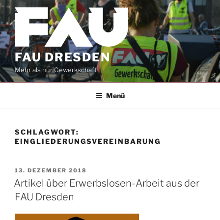
Zum
Inhalt
springen
FAU DRESDEN
Mehr als nur Gewerkschaft
Menü
SCHLAGWORT:
EINGLIEDERUNGSVEREINBARUNG
VERÖFFENTLICHT
13. DEZEMBER 2018
AM
Artikel über Erwerbslosen-Arbeit aus der
FAU Dresden