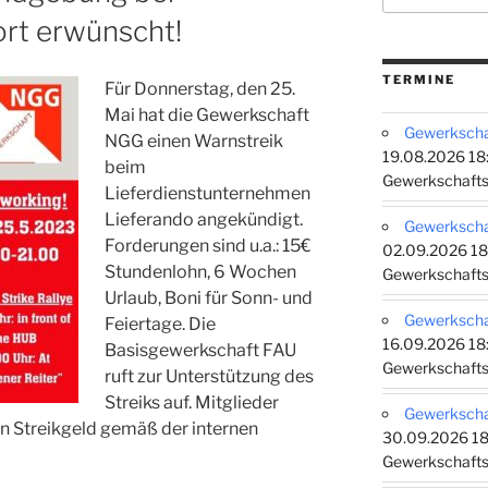
ort erwünscht!
TERMINE
Für Donnerstag, den 25.
Mai hat die Gewerkschaft
Gewerkschaf
NGG einen Warnstreik
19.08.2026 18:
beim
Gewerkschafts
Lieferdienstunternehmen
Lieferando angekündigt.
Gewerkschaf
Forderungen sind u.a.: 15€
02.09.2026 18
Stundenlohn, 6 Wochen
Gewerkschafts
Urlaub, Boni für Sonn- und
Gewerkschaf
Feiertage. Die
16.09.2026 18:
Basisgewerkschaft FAU
Gewerkschafts
ruft zur Unterstützung des
Streiks auf. Mitglieder
Gewerkschaf
n Streikgeld gemäß der internen
30.09.2026 18
Gewerkschafts