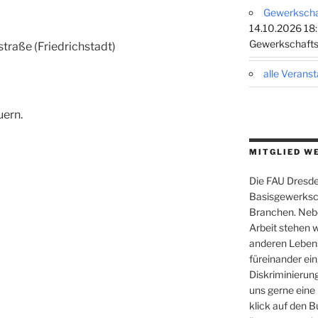
Gewerkschaf
14.10.2026 18:
Gewerkschafts
traße (Friedrichstadt)
alle Verans
uern.
MITGLIED W
Die FAU Dresden
Basisgewerksch
Branchen. Nebe
Arbeit stehen w
anderen Leben
füreinander ein,
Diskriminierung
uns gerne eine
klick auf den B