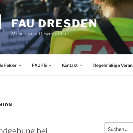
FAU DRESDEN
Mehr als nur Gewerkschaft
le Felder
FAU FG
Kontakt
Regelmäßige Veran
NION
Suchen
Kundgebung bei
nach: