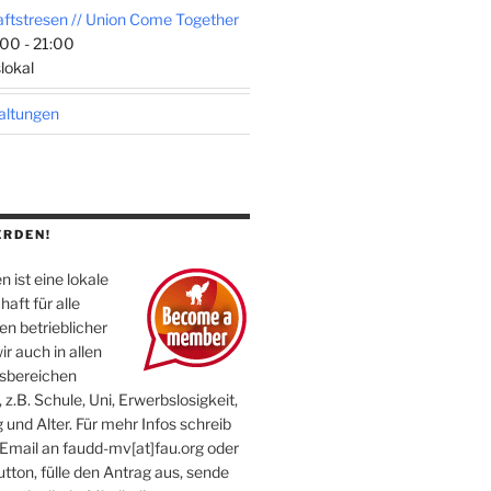
tstresen // Union Come Together
00 - 21:00
lokal
taltungen
ERDEN!
 ist eine lokale
aft für alle
n betrieblicher
ir auch in allen
sbereichen
 z.B. Schule, Uni, Erwerbslosigkeit,
 und Alter. Für mehr Infos schreib
 Email an faudd-mv[at]fau.org oder
utton, fülle den Antrag aus, sende