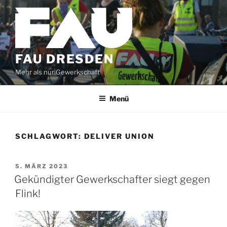
Zum
Inhalt
springen
FAU DRESDEN
Mehr als nur Gewerkschaft
Menü
SCHLAGWORT:
DELIVER UNION
VERÖFFENTLICHT
5. MÄRZ 2023
AM
Gekündigter Gewerkschafter siegt gegen
Flink!