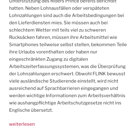
Unterstützung des Riders Prince bereits berichtet
hatten. Neben Lohnausfällen oder verspäteten
Lohnzahlungen sind auch die Arbeitsbedingungen bei
den Lieferdiensten mies. Sie müssen auch bei
schlechtem Wetter mit teils viel zu schweren
Rucksäcken fahren, müssen ihre Arbeitsmittel wie
Smartphones
teilweise
selbst stellen, bekommen Teile
ihre Urlaubs vorenthalten oder haben nur
eingeschränkten Zugang zu digitalen
Arbeitszeiterfassungssystemen, was die Überprüfung
der Lohnzahlungen erschwert. Obwohl FLINK bewusst
viele ausländische Studierende einstellt, wird nicht
ausreichend auf Sprachbarrieren eingegangen und
werden
wichtige Informationen zum Arbeitsverhältnis
wie aushangpflichtige Arbeitschutzgesetze nicht ins
E
nglische übersetzt.
„Gekündigter
weiterlesen
Gewerkschafter