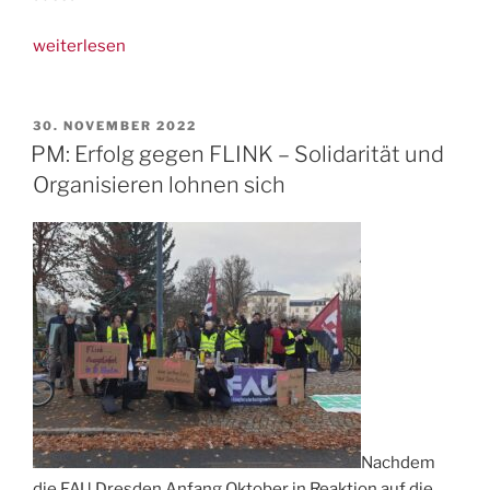
„Wie
weiterlesen
kündigen,
nur
beschissener.
VERÖFFENTLICHT
30. NOVEMBER 2022
AM
FLINK
PM: Erfolg gegen FLINK – Solidarität und
strikes
Organisieren lohnen sich
again“
Nachdem
die FAU Dresden Anfang Oktober in Reaktion auf die