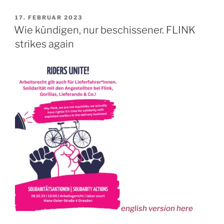
siegt
gegen
VERÖFFENTLICHT
17. FEBRUAR 2023
AM
Flink!“
Wie kündigen, nur beschissener. FLINK
strikes again
english version here