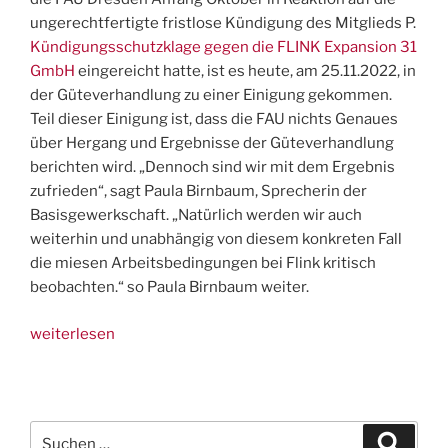
ungerechtfertigte fristlose Kündigung des Mitglieds P.
Kündigungsschutzklage gegen die FLINK Expansion 31
GmbH
eingereicht hatte, ist es heute, am 25.11.2022, in
der Güteverhandlung zu einer Einigung gekommen.
Teil dieser Einigung ist, dass die FAU nichts Genaues
über Hergang und Ergebnisse der Güteverhandlung
berichten wird. „Dennoch sind wir mit dem Ergebnis
zufrieden“, sagt Paula Birnbaum, Sprecherin der
Basisgewerkschaft. „Natürlich werden wir auch
weiterhin und unabhängig von diesem konkreten Fall
die miesen Arbeitsbedingungen bei Flink kritisch
beobachten.“ so Paula Birnbaum weiter.
„PM:
weiterlesen
Erfolg
gegen
FLINK
–
Suchen
Suche