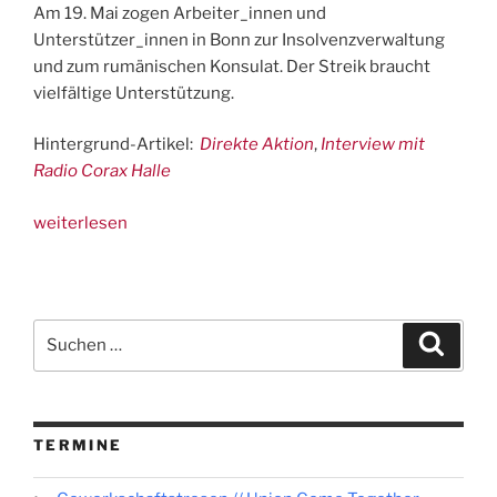
Am 19. Mai zogen Arbeiter_innen und
Unterstützer_innen in Bonn zur Insolvenzverwaltung
und zum rumänischen Konsulat. Der Streik braucht
vielfältige Unterstützung.
Hintergrund-Artikel:
Direkte Aktion
,
Interview mit
Radio Corax Halle
„Unterstützt
weiterlesen
den
Streik
der
Feldarbeiter_innen
Suchen
Suche
in
nach:
Bornheim!“
TERMINE