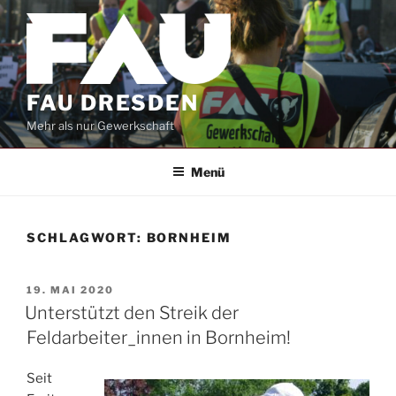
Zum
Inhalt
springen
FAU DRESDEN
Mehr als nur Gewerkschaft
Menü
SCHLAGWORT:
BORNHEIM
VERÖFFENTLICHT
19. MAI 2020
AM
Unterstützt den Streik der
Feldarbeiter_innen in Bornheim!
Seit