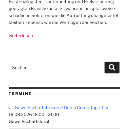
Existenzängsten, Überarbeitung und Prekarisierung
geprägten Branche ansetzt, während beispielsweise
schädliche Sektoren wie die Aufrüstung unangetastet
bleiben – ebenso wie die Vermögen der Reichen.
„Solidarität
weiterlesen
mit
Bäuer:innenprotesten
und
GdL-
Suchen
Suche
Streik!“
nach:
TERMINE
Gewerkschaftstresen // Union Come Together
19.08.2026 18:00 - 21:00
Gewerkschaftslokal