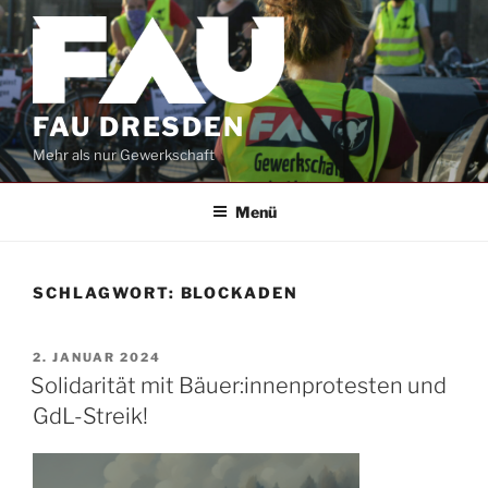
Zum
Inhalt
springen
FAU DRESDEN
Mehr als nur Gewerkschaft
Menü
SCHLAGWORT:
BLOCKADEN
VERÖFFENTLICHT
2. JANUAR 2024
AM
Solidarität mit Bäuer:innenprotesten und
GdL-Streik!