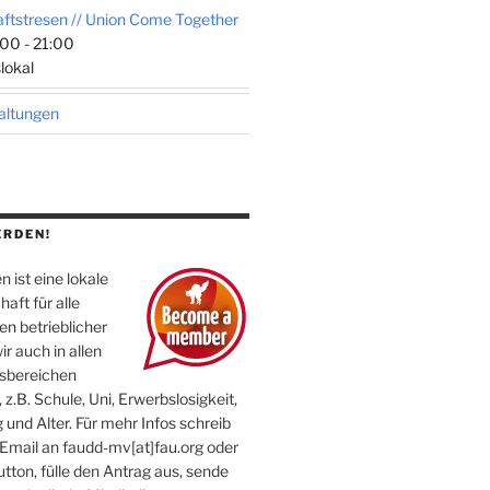
tstresen // Union Come Together
00 - 21:00
lokal
taltungen
ERDEN!
 ist eine lokale
aft für alle
n betrieblicher
ir auch in allen
sbereichen
 z.B. Schule, Uni, Erwerbslosigkeit,
 und Alter. Für mehr Infos schreib
 Email an faudd-mv[at]fau.org oder
utton, fülle den Antrag aus, sende