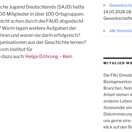
Gewerkschaf
ische Jugend Deutschlands (
SAJD
) hatte
14.10.2026 18:
000 Mitglieder in über 100 Ortsgruppen.
Gewerkschafts
nicht schon durch die
FAUD
abgedeckt
? Worin lagen weitere Aufgaben der
alle Verans
ren und waren sie darin erfolgreich?
anisationen aus der Geschichte lernen?
om Institut für
 dazu auch:
Helge Döhrung – Kein
MITGLIED W
Die FAU Dresden
Basisgewerksch
Branchen. Nebe
Arbeit stehen w
anderen Leben
füreinander ein,
Diskriminierung
uns gerne eine
klick auf den B