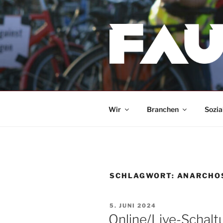
Zum
Inhalt
springen
Wir
Branchen
Sozia
SCHLAGWORT:
ANARCHO
VERÖFFENTLICHT
5. JUNI 2024
AM
Online/Live-Schalt