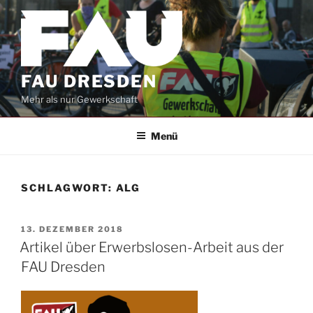
Zum
Inhalt
springen
FAU DRESDEN
Mehr als nur Gewerkschaft
Menü
SCHLAGWORT:
ALG
VERÖFFENTLICHT
13. DEZEMBER 2018
AM
Artikel über Erwerbslosen-Arbeit aus der
FAU Dresden