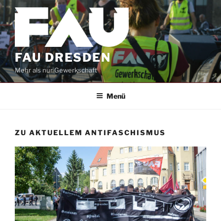
Zum
Inhalt
springen
FAU DRESDEN
Mehr als nur Gewerkschaft
Menü
ZU AKTUELLEM ANTIFASCHISMUS