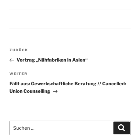
Beitragsnavigation
Vorheriger
ZURÜCK
Beitrag
Vortrag „Nähfabriken in Asien“
Nächster
WEITER
Beitrag
Fällt aus: Gewerkschaftliche Beratung // Cancelled:
Union Counselling
Suchen
Suche
nach: