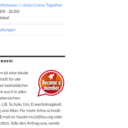
tstresen // Union Come Together
00 - 21:00
lokal
taltungen
ERDEN!
 ist eine lokale
aft für alle
n betrieblicher
ir auch in allen
sbereichen
 z.B. Schule, Uni, Erwerbslosigkeit,
 und Alter. Für mehr Infos schreib
 Email an faudd-mv[at]fau.org oder
utton, fülle den Antrag aus, sende