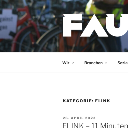
Zum
Inhalt
springen
Wir
Branchen
Sozia
KATEGORIE:
FLINK
VERÖFFENTLICHT
26. APRIL 2023
AM
FLINK – 11 Minuten