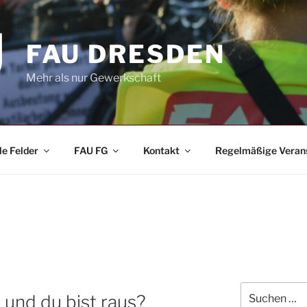
FAU DRESDEN
Mehr als nur Gewerkschaft
le Felder
FAU FG
Kontakt
Regelmäßige Veran
Suchen
 und du bist raus?
nach: