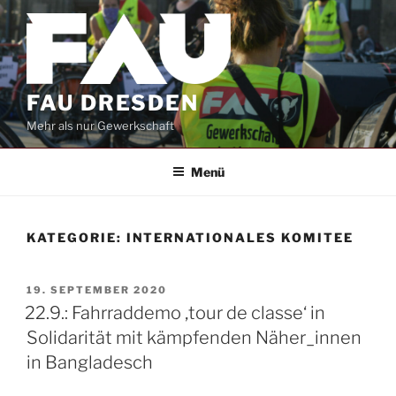
Zum
Inhalt
springen
FAU DRESDEN
Mehr als nur Gewerkschaft
Menü
KATEGORIE:
INTERNATIONALES KOMITEE
VERÖFFENTLICHT
19. SEPTEMBER 2020
AM
22.9.: Fahrraddemo ‚tour de classe‘ in
Solidarität mit kämpfenden Näher_innen
in Bangladesch