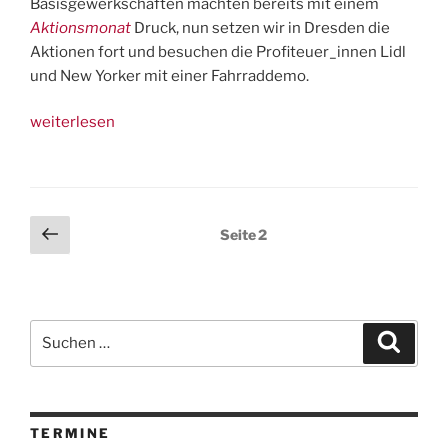
Basisgewerkschaften machten bereits mit einem
Aktionsmonat
Druck, nun setzen wir in Dresden die
Aktionen fort und besuchen die Profiteuer_innen Lidl
und New Yorker mit einer Fahrraddemo.
„22.9.:
weiterlesen
Fahrraddemo
‚tour
de
classe‘
Seitennummerierung
Vorherige
Seite
2
in
Seite
der
Solidarität
Beiträge
mit
kämpfenden
Suchen
Näher_innen
Suche
nach:
in
Bangladesch“
TERMINE