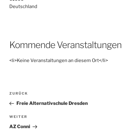
Deutschland
Kommende Veranstaltungen
<li>Keine Veranstaltungen an diesem Ort</li>
Beitragsnavigation
Vorheriger
ZURÜCK
Beitrag
Freie Alternativschule Dresden
Nächster
WEITER
Beitrag
AZ Conni