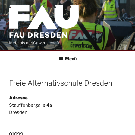
Zum
Inhalt
springen
FAU DRESDEN
Mehr als nur Gewerkschaft
Menü
Freie Alternativschule Dresden
Adresse
Stauffenbergalle 4a
Dresden
01099