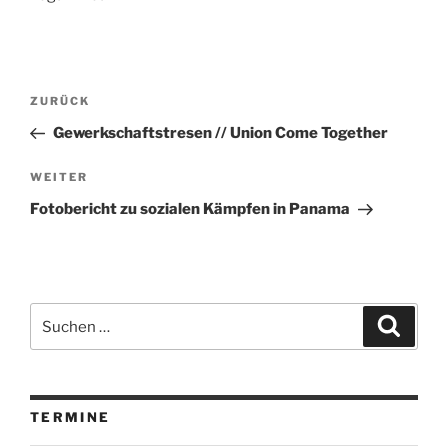
Beitragsnavigation
Vorheriger
ZURÜCK
Beitrag
Gewerkschaftstresen // Union Come Together
Nächster
WEITER
Beitrag
Fotobericht zu sozialen Kämpfen in Panama
Suchen
Suche
nach:
TERMINE