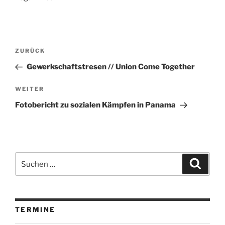
Beitragsnavigation
Vorheriger
ZURÜCK
Beitrag
Gewerkschaftstresen // Union Come Together
Nächster
WEITER
Beitrag
Fotobericht zu sozialen Kämpfen in Panama
Suchen
Suche
nach:
TERMINE